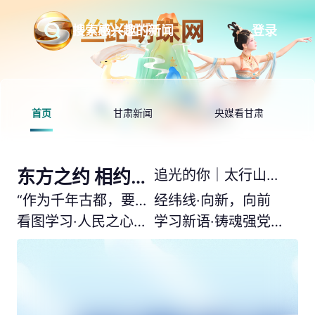
登录
首页
甘肃新闻
央媒看甘肃
东方之约 相约未来
追光的你｜太行山上新愚公
“作为千年古都，要把传统和现代有机融合在一起”
经纬线·向新，向前
看图学习·人民之心丨读懂“怎样创造业绩”的实干路径
学习新语·铸魂强党｜全党同志务必不忘初心、牢记使命