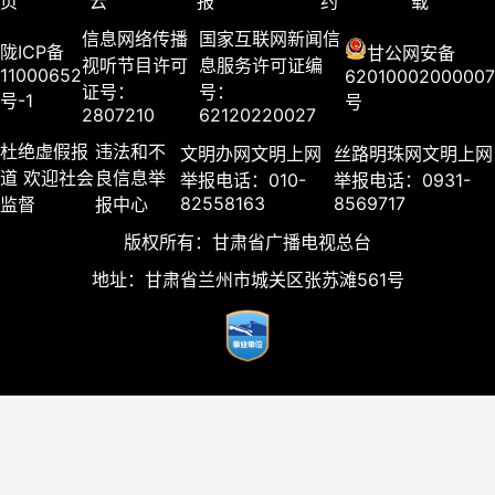
页
云
报
约
载
信息网络传播
国家互联网新闻信
陇ICP备
甘公网安备
视听节目许可
息服务许可证编
11000652
62010002000007
证号：
号：
号-1
号
2807210
62120220027
杜绝虚假报
违法和不
文明办网文明上网
丝路明珠网文明上网
道 欢迎社会
良信息举
举报电话：010-
举报电话：0931-
82558163
8569717
监督
报中心
版权所有：甘肃省广播电视总台
地址：甘肃省兰州市城关区张苏滩561号